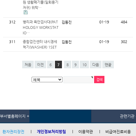
원 생활폐기물(일회용기
저귀) 위탁…
312
병리과 육안검사대(PAT
01-19
484
김동진
HOLOGY WORKSTAT
IO…
311
종합검진센터 내시경세
01-19
302
김동진
척기(WASHER) 1SET
처음
이전
6
7
8
9
10
다음
맨끝
부서별홈페이지 +
관련기관 
환자권리장전
개인정보처리방침
이용약관
비급여진료비용