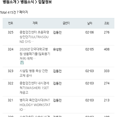
병원소개 > 병원소식 > 입찰정보
7 페이지
Total 415건
번호
제목
글쓴이
날짜
조회
325
종합검진센터 초음파영
02-06
276
김동진
상진단기(ULTRASOU
ND SYS…
324
2026년 단국대학교병
02-05
408
유성한
원 생활폐기물(일회용기
저귀) 위탁…
323
시설팀 병동 옥상 간판
02-03
333
김동진
교체 공사
322
종합검진센터 내시경세
02-03
274
김동진
척기(WASHER) 1SET
재공고
321
병리과 육안검사대(PAT
02-03
213
김동진
HOLOGY WORKSTAT
IO…