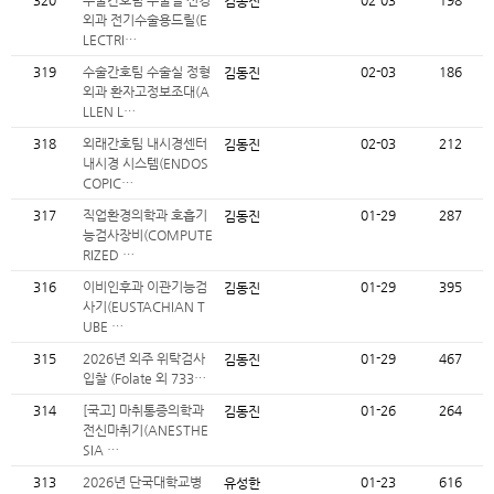
320
수술간호팀 수술실 신경
02-03
198
김동진
외과 전기수술용드릴(E
LECTRI…
319
수술간호팀 수술실 정형
02-03
186
김동진
외과 환자고정보조대(A
LLEN L…
318
외래간호팀 내시경센터
02-03
212
김동진
내시경 시스템(ENDOS
COPIC…
317
직업환경의학과 호흡기
01-29
287
김동진
능검사장비(COMPUTE
RIZED …
316
이비인후과 이관기능검
01-29
395
김동진
사기(EUSTACHIAN T
UBE …
315
2026년 외주 위탁검사
01-29
467
김동진
입찰 (Folate 외 733…
314
[국고] 마취통증의학과
01-26
264
김동진
전신마취기(ANESTHE
SIA …
313
2026년 단국대학교병
01-23
616
유성한