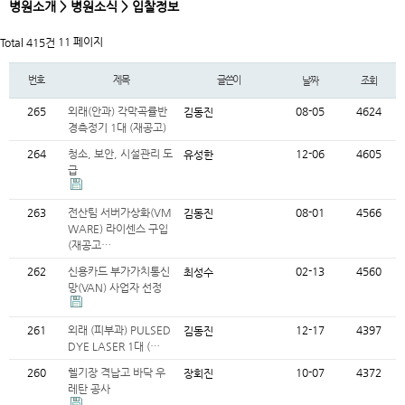
병원소개 > 병원소식 > 입찰정보
11 페이지
Total 415건
번호
제목
글쓴이
날짜
조회
265
외래(안과) 각막곡률반
08-05
4624
김동진
경측정기 1대 (재공고)
264
청소, 보안, 시설관리 도
12-06
4605
유성한
급
263
전산팀 서버가상화(VM
08-01
4566
김동진
WARE) 라이센스 구입
(재공고…
262
신용카드 부가가치통신
02-13
4560
최성수
망(VAN) 사업자 선정
261
외래 (피부과) PULSED
12-17
4397
김동진
DYE LASER 1대 (…
260
헬기장 격납고 바닥 우
10-07
4372
장회진
레탄 공사