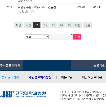
전용 Tray set
251
수술실 수술대(Operati
09-20
4133
김동진
ng Table) 1대
처음
이전
11
12
13
14
15
다음
맨끝
부서별홈페이지 +
관련기관 
환자권리장전
개인정보처리방침
이용약관
비급여진료비용
(31116) 충남 천안시 동남구 망향로 201
대표전화 전국어디서나 지역번호 없이 1588-0
Copyright 2016 Dankook University Ho