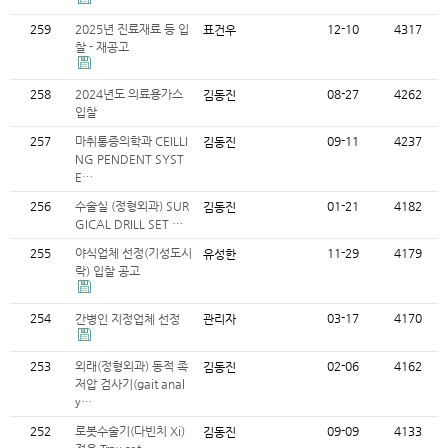
259
2025년 진료재료 등 입
12-10
4317
표건우
찰 - 재공고
258
2024년도 의료용가스
08-27
4262
김동진
입찰
257
마취통증의학과 CEILLI
09-11
4237
김동진
NG PENDENT SYST
E…
256
수술실 (정형외과) SUR
01-21
4182
김동진
GICAL DRILL SET …
255
야식업체 선정(기성도시
11-29
4179
유성한
락) 입찰 공고
254
03-17
4170
간병인 지정업체 선정
관리자
253
외래(정형외과) 동적 족
02-06
4162
김동진
저압 검사기(gait anal
y…
252
로봇수술기(다빈치 Xi)
09-09
4133
김동진