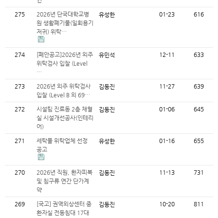
연…
275
2026년 단국대학교병
01-23
616
유성한
원 생활폐기물(일회용기
저귀) 위탁…
274
[폐안공고]2026년 외주
12-11
633
유민석
위탁검사 입찰 (Level
…
273
2026년 외주 위탁검사
11-27
639
김동진
입찰 (Level B 외 69…
272
시설팀 진료동 2층 채혈
01-06
645
김동진
실 시설개선공사(인테리
어)
271
세탁물 위탁업체 선정
01-16
655
유성한
공고
270
2026년 직원, 환자피복
11-13
731
김동진
및 침구류 연간 단가계
약
269
[국고] 권역외상센터 중
10-20
811
김동진
환자실 전동침대 17대