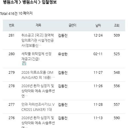
병원소개 > 병원소식 > 입찰정보
10 페이지
Total 416건
번호
제목
글쓴이
날짜
조회
281
취소공고 [국고] 권역책
12-24
509
김동진
임의료기관 시설개선공
사(정보통신…
280
세탁물 위탁업체 선정
02-11
525
유성한
재공고(긴급)
279
2026 의료소모품 (3M
11-27
548
김동진
AVAGARD 외 16종) …
278
2026년 환자 심정지 및
11-26
556
김동진
상태악화 예측 AI솔루션
연…
277
안과 자외선조사기(U.V
11-28
557
김동진
CROSS LINKER) 1대
276
2026년 환자 심정지 및
11-13
590
김동진
상태악화 예측 AI솔루션