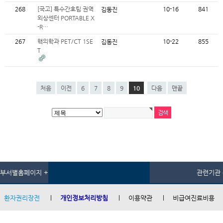
268
[국고] 특수간호팀 권역
10-16
841
김동진
외상센터 PORTABLE X
-R…
267
핵의학과 PET/CT 1SE
10-22
855
김동진
T
처음
이전
6
7
8
9
10
다음
맨끝
부서별홈페이지 +
관련기관 
환자권리장전
개인정보처리방침
이용약관
비급여진료비용