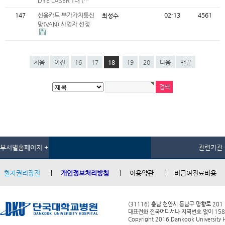
DYE LASER 1대 (…
147
신용카드 부가가치통신
02-13
4561
최성수
망(VAN) 사업자 선정
처음
이전
16
17
18
19
20
다음
맨끝
부서별홈페이지 +
관련기관 
환자권리장전
개인정보처리방침
이용약관
비급여진료비용
(31116) 충남 천안시 동남구 망향로 201
대표전화 전국어디서나 지역번호 없이 1588-0
Copyright 2016 Dankook University Ho