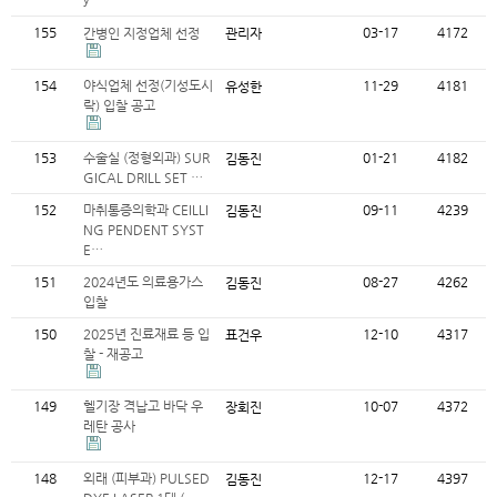
y…
155
03-17
4172
간병인 지정업체 선정
관리자
154
야식업체 선정(기성도시
11-29
4181
유성한
락) 입찰 공고
153
수술실 (정형외과) SUR
01-21
4182
김동진
GICAL DRILL SET …
152
마취통증의학과 CEILLI
09-11
4239
김동진
NG PENDENT SYST
E…
151
2024년도 의료용가스
08-27
4262
김동진
입찰
150
2025년 진료재료 등 입
12-10
4317
표건우
찰 - 재공고
149
헬기장 격납고 바닥 우
10-07
4372
장회진
레탄 공사
148
외래 (피부과) PULSED
12-17
4397
김동진