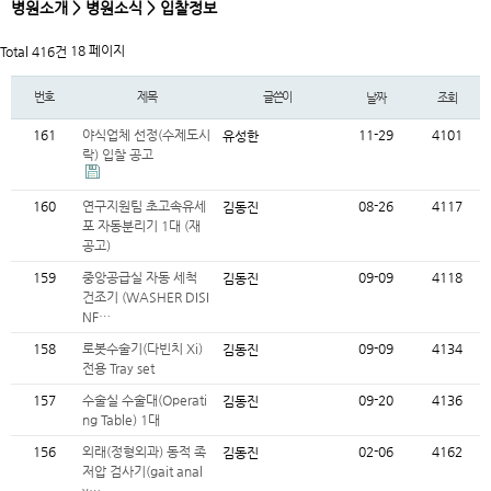
병원소개 > 병원소식 > 입찰정보
18 페이지
Total 416건
번호
제목
글쓴이
날짜
조회
161
야식업체 선정(수제도시
11-29
4101
유성한
락) 입찰 공고
160
연구지원팀 초고속유세
08-26
4117
김동진
포 자동분리기 1대 (재
공고)
159
중앙공급실 자동 세척
09-09
4118
김동진
건조기 (WASHER DISI
NF…
158
로봇수술기(다빈치 Xi)
09-09
4134
김동진
전용 Tray set
157
수술실 수술대(Operati
09-20
4136
김동진
ng Table) 1대
156
외래(정형외과) 동적 족
02-06
4162
김동진
저압 검사기(gait anal