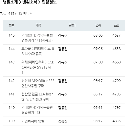
병원소개 > 병원소식 > 입찰정보
19 페이지
Total 415건
번호
제목
글쓴이
날짜
조회
145
외래(안과) 각막곡률반
08-05
4627
김동진
경측정기 1대 (재공고)
144
오라클 데이타베이스 유
07-26
4658
김동진
지보수(재공고)
143
외래(이비인후과 ) CCD
07-09
4660
김동진
CAMERA SYSTEM
1…
142
전산팀 MS-Office EES
06-17
4700
김동진
연간사용권 구매
141
전산팀 한글 ELA hospi
06-17
4795
김동진
tal 연간사용권 구매
140
외래(안과) 각막곡률반
07-11
4797
김동진
경측정기 1대
139
06-12
4835
가명화서버 입찰
김동진