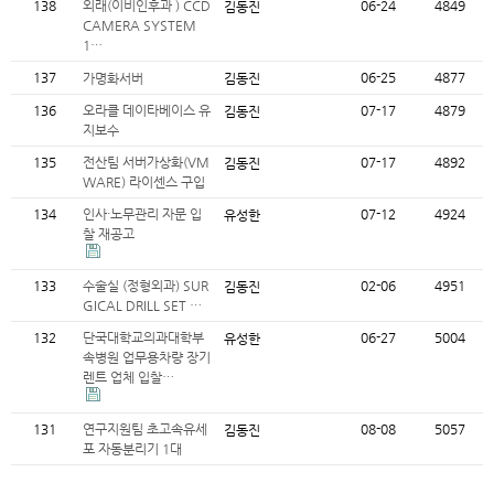
138
외래(이비인후과 ) CCD
06-24
4849
김동진
CAMERA SYSTEM
1…
137
06-25
4877
가명화서버
김동진
136
오라클 데이타베이스 유
07-17
4879
김동진
지보수
135
전산팀 서버가상화(VM
07-17
4892
김동진
WARE) 라이센스 구입
134
인사·노무관리 자문 입
07-12
4924
유성한
찰 재공고
133
수술실 (정형외과) SUR
02-06
4951
김동진
GICAL DRILL SET …
132
단국대학교의과대학부
06-27
5004
유성한
속병원 업무용차량 장기
렌트 업체 입찰…
131
연구지원팀 초고속유세
08-08
5057
김동진
포 자동분리기 1대