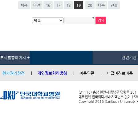
처음
이전
16
17
18
19
20
다음
맨끝
부서별홈페이지 +
관련기관 
환자권리장전
개인정보처리방침
이용약관
비급여진료비용
(31116) 충남 천안시 동남구 망향로 201
대표전화 전국어디서나 지역번호 없이 1588-0
Copyright 2016 Dankook University Ho