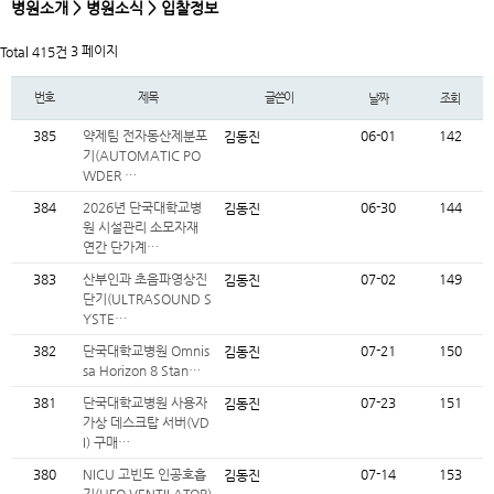
병원소개 > 병원소식 > 입찰정보
3 페이지
Total 415건
번호
제목
글쓴이
날짜
조회
385
약제팀 전자동산제분포
06-01
142
김동진
기(AUTOMATIC PO
WDER …
384
2026년 단국대학교병
06-30
144
김동진
원 시설관리 소모자재
연간 단가계…
383
산부인과 초음파영상진
07-02
149
김동진
단기(ULTRASOUND S
YSTE…
382
단국대학교병원 Omnis
07-21
150
김동진
sa Horizon 8 Stan…
381
단국대학교병원 사용자
07-23
151
김동진
가상 데스크탑 서버(VD
I) 구매…
380
NICU 고빈도 인공호흡
07-14
153
김동진