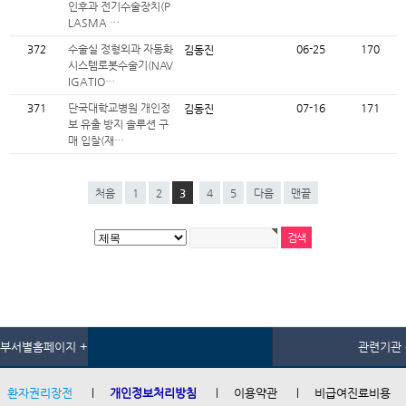
인후과 전기수술장치(P
LASMA …
372
수술실 정형외과 자동화
06-25
170
김동진
시스템로봇수술기(NAV
IGATIO…
371
단국대학교병원 개인정
07-16
171
김동진
보 유출 방지 솔루션 구
매 입찰(재…
처음
1
2
3
4
5
다음
맨끝
부서별홈페이지 +
관련기관 
환자권리장전
개인정보처리방침
이용약관
비급여진료비용