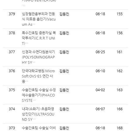
기(HFO VENTILATOR)
…
379
심장혈관흉부외과 전동
06-18
155
김동진
식 의료용 흡인기(Vacu
um As…
378
특수간호팀 중환자실 복
06-18
156
김동진
막투석기(C.R.R.T UNI
T)…
377
신경과 수면다원분석기
06-25
161
김동진
(POLYSOMNOGRAP
HY SY…
376
단국대학교병원 Micro
06-10
162
김동진
Soft OVS-ES 연간 사
용…
375
수술간호팀 수술실 수정
04-02
163
김동진
체수술용기기(PHACO
SYSTE…
374
내과(소화기) 초음파영
06-07
166
김동진
상진단기(ULTRASOU
ND SY…
373
수술간호팀 수술실 이비
06-18
168
김동진