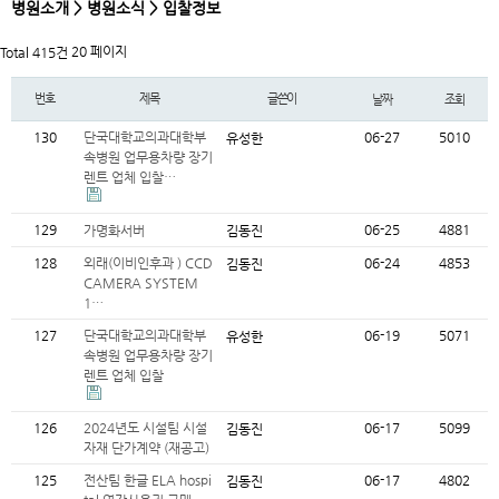
병원소개 > 병원소식 > 입찰정보
20 페이지
Total 415건
번호
제목
글쓴이
날짜
조회
130
단국대학교의과대학부
06-27
5010
유성한
속병원 업무용차량 장기
렌트 업체 입찰…
129
06-25
4881
가명화서버
김동진
128
외래(이비인후과 ) CCD
06-24
4853
김동진
CAMERA SYSTEM
1…
127
단국대학교의과대학부
06-19
5071
유성한
속병원 업무용차량 장기
렌트 업체 입찰
126
2024년도 시설팀 시설
06-17
5099
김동진
자재 단가계약 (재공고)
125
전산팀 한글 ELA hospi
06-17
4802
김동진