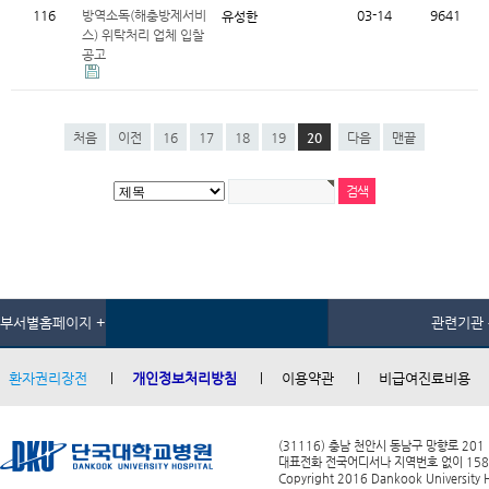
116
방역소독(해충방제서비
03-14
9641
유성한
스) 위탁처리 업체 입찰
공고
처음
이전
16
17
18
19
20
다음
맨끝
부서별홈페이지 +
관련기관 
환자권리장전
개인정보처리방침
이용약관
비급여진료비용
(31116) 충남 천안시 동남구 망향로 201
대표전화 전국어디서나 지역번호 없이 1588-0
Copyright 2016 Dankook University Ho