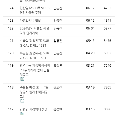
tal 연간사용권 구매
124
전산팀 MS-Office EES
06-17
4702
김동진
연간사용권 구매
123
06-12
4841
가명화서버 입찰
김동진
122
2024년도 시설팀 시설
06-04
5277
김동진
자재 단가계약
121
수술실(정형외과) SUR
05-13
5436
김동진
GICAL DRILL 1SET …
120
수술실(정형외과) SUR
04-23
5963
김동진
GICAL DRILL 1SET
119
방역소독(해충방제서비
03-21
7546
유성한
스) 위탁처리 업체 입찰
재공고
118
수술실 확장 및 리모델
03-19
7865
장회진
링공사 설계용역[재공
고]
117
03-15
9036
간병인 지정업체 선정
유성한