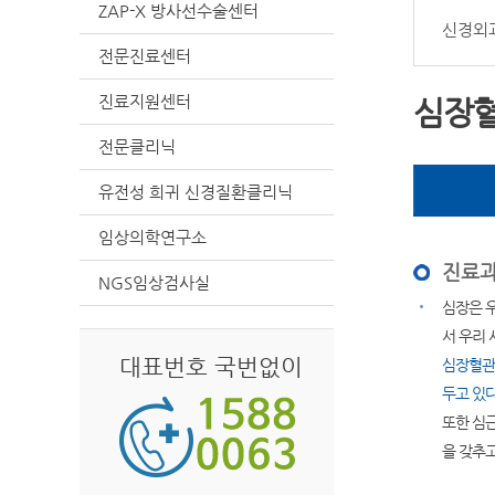
ZAP-X 방사선수술센터
신경외
전문진료센터
진료지원센터
심장
전문클리닉
유전성 희귀 신경질환클리닉
임상의학연구소
진료과
NGS임상검사실
심장은 
서 우리
대표번호 국번없이
심장혈관
두고 있다
또한 심
을 갖추고