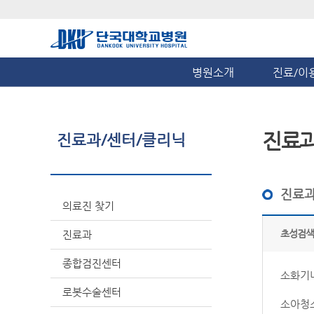
병원소개
진료/이
진료
진료과/센터/클리닉
진료과
의료진 찾기
초성검색
진료과
종합검진센터
소화기
로봇수술센터
소아청