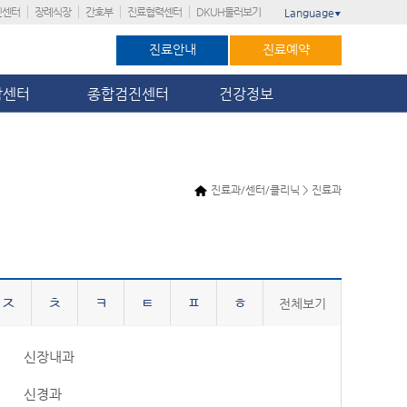
진센터
장례식장
간호부
진료협력센터
DKUH둘러보기
Language
▼
진료안내
진료예약
암센터
종합검진센터
건강정보
진료과/센터/클리닉 > 진료과
ㅈ
ㅊ
ㅋ
ㅌ
ㅍ
ㅎ
전체보기
신장내과
신경과