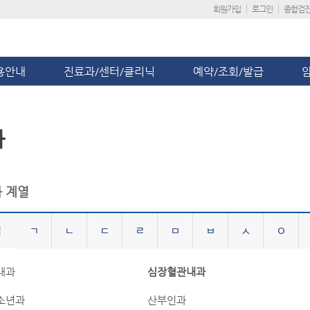
회원가입
로그인
종합검
용안내
진료과/센터/클리닉
예약/조회/발급
과
 계열
ㄱ
ㄴ
ㄷ
ㄹ
ㅁ
ㅂ
ㅅ
ㅇ
내과
심장혈관내과
소년과
산부인과