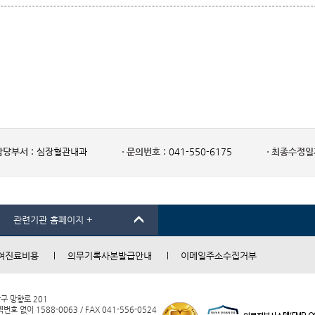
담당부서 :
심장혈관내과
문의번호 :
041-550-6175
최종수정일자
관련기관 홈페이지 +
여진료비용
의무기록사본발급안내
이메일주소수집거부
남구 망향로 201
 없이 1588-0063 / FAX 041-556-0524