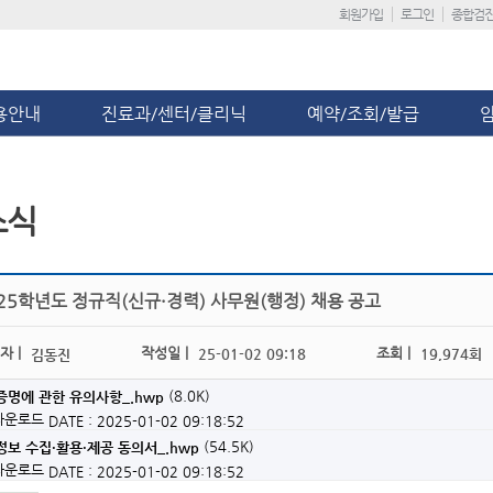
회원가입
로그인
종합검
용안내
진료과/센터/클리닉
예약/조회/발급
소식
25학년도 정규직(신규·경력) 사무원(행정) 채용 공고
자 |
작성일 |
조회 |
25-01-02 09:18
19,974회
김동진
(8.0K)
명에 관한 유의사항_.hwp
 다운로드
DATE : 2025-01-02 09:18:52
(54.5K)
보 수집·활용·제공 동의서_.hwp
 다운로드
DATE : 2025-01-02 09:18:52