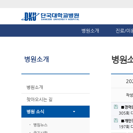
병원소개
진료/이
병원
병원소개
20
병원소개
작성
찾아오시는 길
■경력증
병원 소식
305회
■개인정
병원뉴스
197회
공지사항