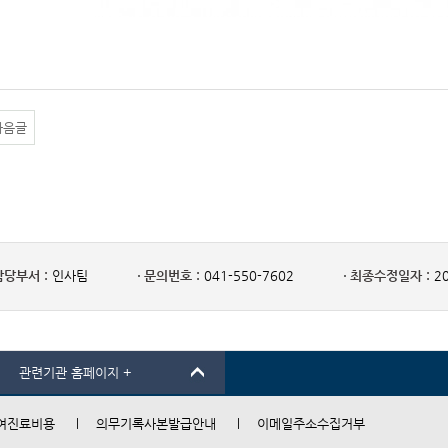
다음글
담당부서 :
인사팀
문의번호 :
041-550-7602
최종수정일자 :
20
관련기관 홈페이지 +
여진료비용
의무기록사본발급안내
이메일주소수집거부