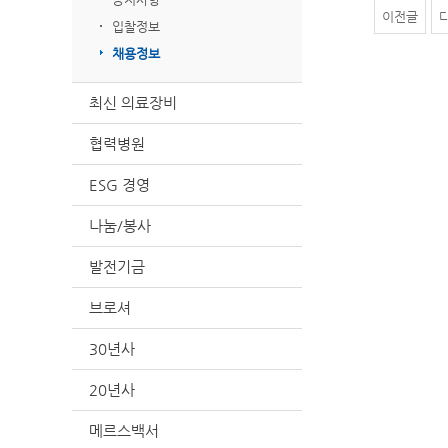
이전글
입찰정보
채용정보
최신 의료장비
협력병원
ESG 경영
나눔/봉사
발전기금
브로셔
30년사
20년사
메르스백서