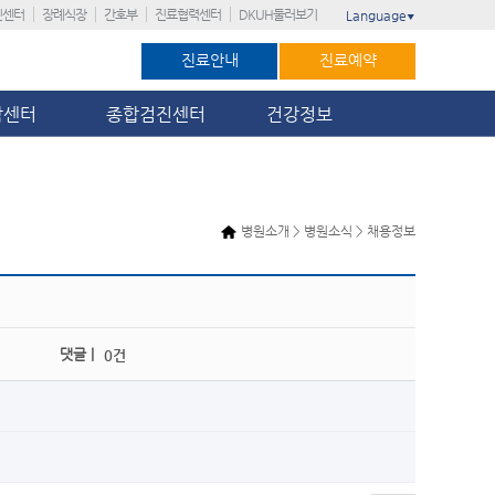
진센터
장례식장
간호부
진료협력센터
DKUH둘러보기
Language
▼
진료안내
진료예약
암센터
종합검진센터
건강정보
병원소개 > 병원소식 > 채용정보
댓글 |
0건