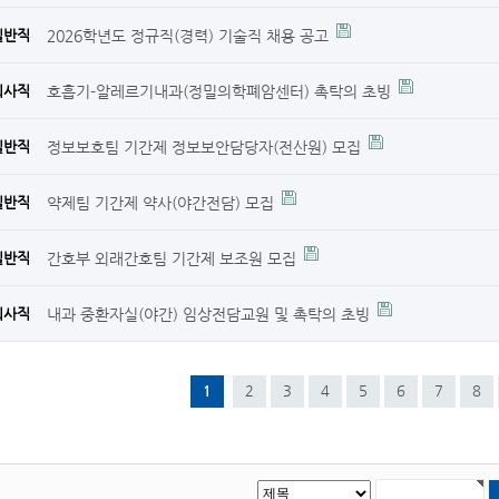
2026학년도 정규직(경력) 기술직 채용 공고
일반직
호흡기-알레르기내과(정밀의학폐암센터) 촉탁의 초빙
의사직
정보보호팀 기간제 정보보안담당자(전산원) 모집
일반직
약제팀 기간제 약사(야간전담) 모집
일반직
간호부 외래간호팀 기간제 보조원 모집
일반직
내과 중환자실(야간) 임상전담교원 및 촉탁의 초빙
의사직
1
2
3
4
5
6
7
8