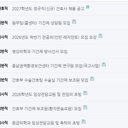
2027학년도 정규직(신규) 간호사 채용 공고
간호직
원무팀(콜센터) 기간제 상담원 모집
일반직
2026년도 하반기 전공의(인턴·레지던트) 모집 요강
의사직
영상의학과 기간제 방사선사 모집
일반직
충남권역환경보건센터 기간제 연구원 모집(국고사업)
일반직
간호부 수술간호팀 수술실 기간제 보조원 모집
일반직
2026학년도 임상전담교원 및 전임의 초빙
의사직
간호부 기간제 보조원(환자운송요원) 모집
일반직
응급의학과 임상전담교원 및 촉탁의 초빙
의사직