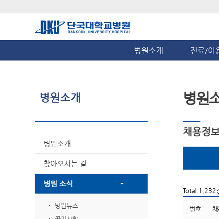
병원소개
진료/이
병원
병원소개
채용정
병원소개
찾아오시는 길
병원 소식
Total 1,232
병원뉴스
번호
채
공지사항