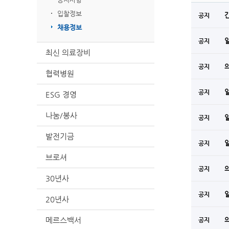
입찰정보
공지
채용정보
공지
최신 의료장비
공지
협력병원
공지
ESG 경영
나눔/봉사
공지
발전기금
공지
브로셔
공지
30년사
공지
20년사
메르스백서
공지