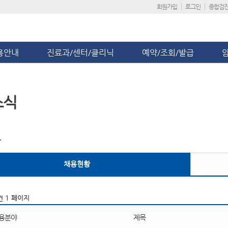
회원가입
로그인
종합검
용안내
진료과/센터/클리닉
예약/조회/발급
소식
보
채용현황
1 페이지
건
용분야
제목