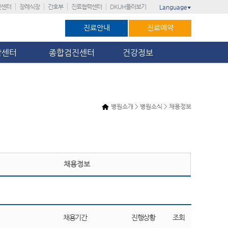
진센터
장례식장
간호부
진료협력센터
DKUH둘러보기
Language
▼
진료안내
진료예약
암센터
종합검진센터
건강정보
병원소개 > 병원소식 > 채용정보
채용정보
채용기간
진행상황
조회