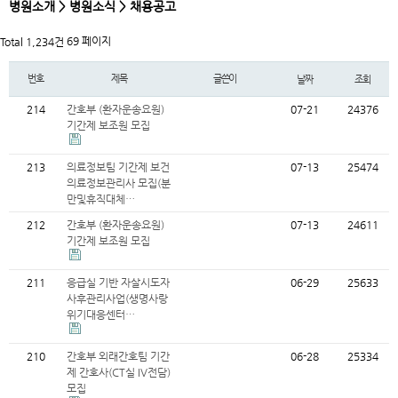
병원소개 > 병원소식 > 채용공고
69 페이지
Total 1,234건
번호
제목
글쓴이
날짜
조회
214
간호부 (환자운송요원)
07-21
24376
기간제 보조원 모집
213
의료정보팀 기간제 보건
07-13
25474
의료정보관리사 모집(분
만및휴직대체…
212
간호부 (환자운송요원)
07-13
24611
기간제 보조원 모집
211
응급실 기반 자살시도자
06-29
25633
사후관리사업(생명사랑
위기대응센터…
210
간호부 외래간호팀 기간
06-28
25334
제 간호사(CT실 IV전담)
모집