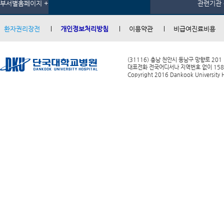
부서별홈페이지 +
관련기관 
환자권리장전
개인정보처리방침
이용약관
비급여진료비용
(31116) 충남 천안시 동남구 망향로 201
대표전화 전국어디서나 지역번호 없이 1588-0
Copyright 2016 Dankook University Ho