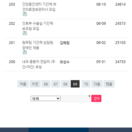
203
건강증진센터 기간제 보
06-10
24814
건의료정보관리사 모집
202
간호부 수술실 기간제
06-09
24573
보조원 모집
201
원무팀 기간제 상담원
06-02
25103
김혜원
장애인 채용
200
내과 중환자 전담의 (주
05-31
24733
최성수
간/야간) 초빙
처음
이전
66
67
68
69
70
다음
맨끝