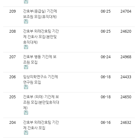
209
간호부(응급실) 기간제
06-25
24704
보조원 모집(휴직대체)
208
간호부 외래간호팀 기간
06-25
24620
제 간호사 모집(분만및
휴직대체)
207
간호부 병동 기간제 보
06-24
24968
조원 모집
206
임상의학연구소 기간제
06-18
24433
연구원 모집
205
간호부 (외래) 기간제 보
06-18
24650
조원 모집(분만및휴직대
체)
204
간호부 외래간호팀 기간
06-16
24632
제 간호사 모집