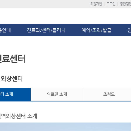
회원가입
로그인
종합검
용안내
진료과/센터/클리닉
예약/조회/발급
진료센터
역외상센터
터 소개
의료진 소개
조직도
역외상센터 소개