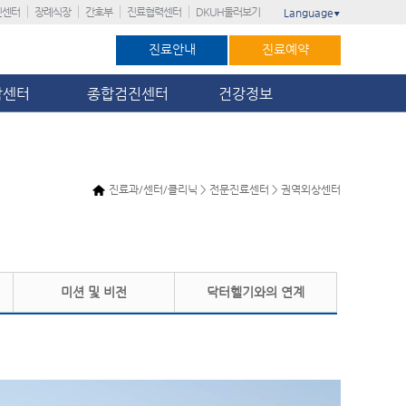
진센터
장례식장
간호부
진료협력센터
DKUH둘러보기
Language
▼
진료안내
진료예약
암센터
종합검진센터
건강정보
진료과/센터/클리닉 > 전문진료센터 > 권역외상센터
미션 및 비전
닥터헬기와의 연계