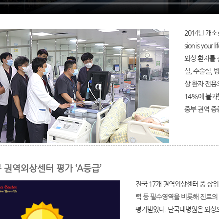
2014년 개
sion is y
외상 환자를 
실, 수술실,
상 환자 전용
14%에 불과
중부 권역 중
 권역외상센터 평가 ‘A등급’
전국 17개 권역외상센터 중 상
력 등 필수영역을 비롯해 진료의 
평가받았다. 단국대병원은 외상으