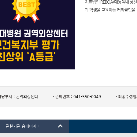
치료법인 REBOA(대동맥내 풍선
과 학생을 교육하는 커리큘럼을 
담당부서 :
권역외상센터
문의번호 :
041-550-0049
최종수정일자
관련기관 홈페이지 +