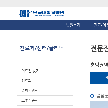
병원소개
진료/이
전문
진료과/센터/클리닉
충남권
의료진 찾기
센
진료과
종합검진센터
충남권
로봇수술센터