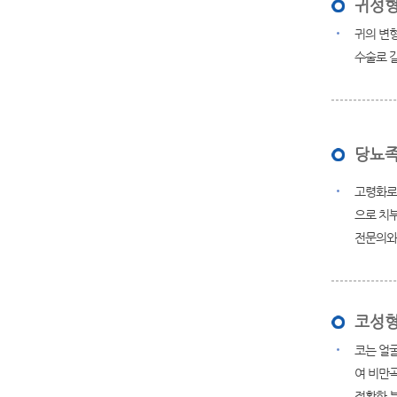
귀성형
귀의 변형
수술로 
당뇨족
고령화로 
으로 치
전문의와 
코성형
코는 얼
여 비만곡
정확한 분