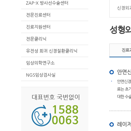
ZAP-X 방사선수술센터
신경외
전문진료센터
진료지원센터
성형
전문클리닉
진료
유전성 희귀 신경질환클리닉
임상의학연구소
안면신
NGS임상검사실
안면신경
료는 초기
대표번호 국번없이
대한 수술
레이저