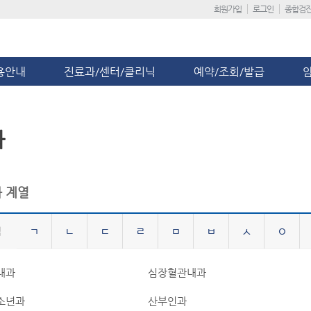
회원가입
로그인
종합검
용안내
진료과/센터/클리닉
예약/조회/발급
과
 계열
ㄱ
ㄴ
ㄷ
ㄹ
ㅁ
ㅂ
ㅅ
ㅇ
내과
심장혈관내과
소년과
산부인과