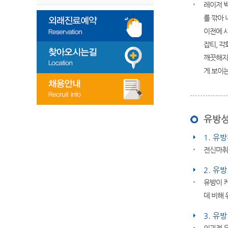
레이저 박
를 깎아 
이전에 
잡티, 
깨끗해지며
게 보이는
유방성
1. 유
전신마취
2. 유
유방이 
데 비해
3. 유