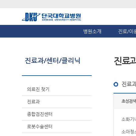
병원소개
진료/이
진료
진료과/센터/클리닉
진료과
의료진 찾기
초성검색
진료과
종합검진센터
소화기
로봇수술센터
소아청