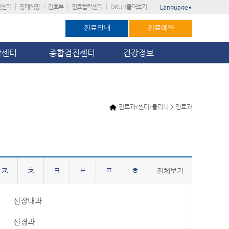
진센터
장례식장
간호부
진료협력센터
DKUH둘러보기
Language
▼
진료안내
진료예약
암센터
종합검진센터
건강정보
진료과/센터/클리닉 > 진료과
ㅈ
ㅊ
ㅋ
ㅌ
ㅍ
ㅎ
전체보기
신장내과
신경과