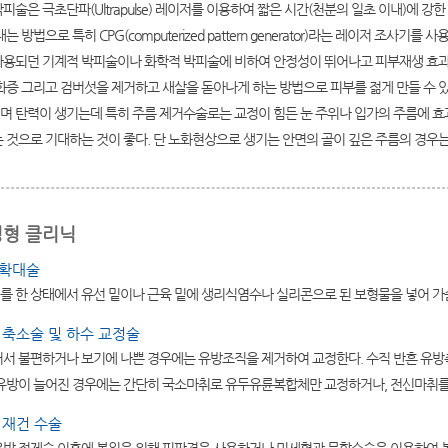
피술은 극초단파(Ultrapulse) 레이저를 이용하여 짧은 시간(천분의 일초 이내)에
내는 방법으로 특히 CPG(computerized pattern generator)라는 레이저 조
사용되던 기계적 박피술이나 화학적 박피술에 비하여 안정성이 뛰어나고 피부재생 효과가
각화증 그리고 검버섯을 제거하고 새살을 돋아나게 하는 방법으로 피부를 젊게 만들 수 
 탄력이 생기는데 특히 주름 제거수술로는 교정이 힘든 눈 주위나 입가의 주름에 효과가
 것으로 기대하는 것이 좋다. 단 노화현상으로 생기는 안면의 골이 깊은 주름의 경우는 안면 
형 클리닉
방확대술
를 한 상태에서 유선 밑이나 근육 밑에 생리식염수나 실리콘으로 된 보형물을 넣어 가
방 축소술 및 하수 교정술
커서 불편하거나 보기에 나쁜 경우에는 유방조직을 제거하여 교정한다. 수직 반흔 유방
 유방이 늘어진 경우에는 간단히 국소마취로 유두유륜복합체만 교정하거나, 전신마취를
방 재건 수술