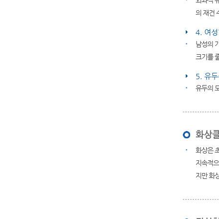
외과적 
의 재건 
4. 여
남성의 
크기를 
5. 유
유두의 모
화상
화상은 
지속적으로
지만 화상