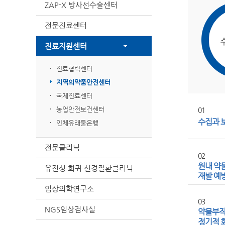
ZAP-X 방사선수술센터
전문진료센터
진료지원센터
진료협력센터
지역의약품안전센터
국제진료센터
농업안전보건센터
01
수집과 
인체유래물은행
전문클리닉
02
원내 약
유전성 희귀 신경질환클리닉
재발 예
임상의학연구소
03
NGS임상검사실
약물부
정기적 