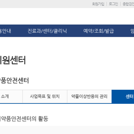
회원가입
로그인
종합검
용안내
진료과/센터/클리닉
예약/조회/발급
지원센터
약품안전센터
 소개
사업목표 및 위치
약물이상반응의 관리
센터
의약품안전센터의 활동