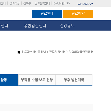
진센터
장례식장
간호부
진료협력센터
DKUH둘러보기
Language
▼
진료안내
진료예약
암센터
종합검진센터
건강정보
진료과/센터/클리닉 > 진료지원센터 > 지역의약품안전센터
 활동
부작용 수집·보고 현황
향후 발전계획