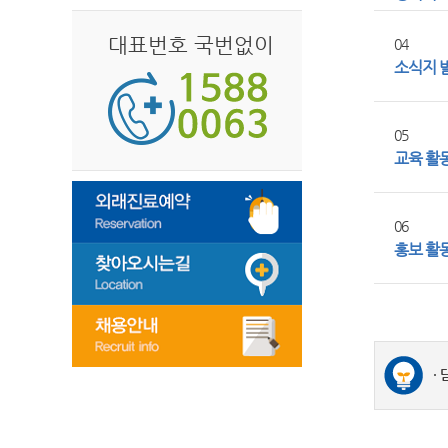
대표번호 국번없이
04
소식지 
05
교육 활
06
홍보 활