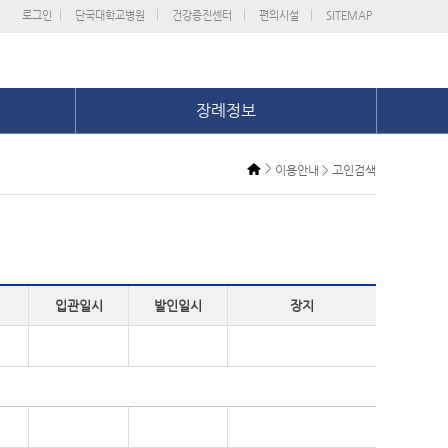
로그인
단국대학교병원
건강증진센터
편의시설
SITEMAP
장례정보
>
이용안내 > 고인검색
입관일시
발인일시
장지