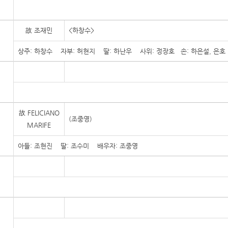
故 조재민
<하창수>
상주: 하창수 자부: 허현지 딸: 하난우 사위: 정장호 손: 하은설, 은호
故 FELICIANO
(조중영)
MARIFE
아들: 조현진 딸: 조수미 배우자: 조중영