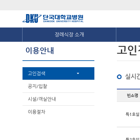
장례식장 소개
고인
이용안내
고인검색
실시간
공지/입찰
빈소명
시설/객실안내
이용절차
특1호실
특2호실