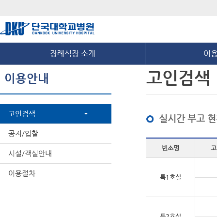
장례식장 소개
이
고인검색
이용안내
고인검색
실시간 부고 
공지/입찰
빈소명
고
시설/객실안내
이용절차
특1호실
특2호실