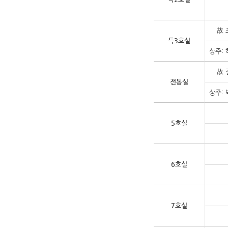
故 
특3호실
상주:
故 
전통실
상주:
5호실
6호실
7호실