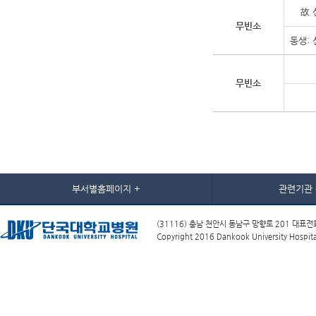
故 
무빈소
동생:
무빈소
부서별홈페이지 +
관련기관 
(31116) 충남 천안시 동남구 망향로 201 대표전화
Copyright 2016 Dankook University Hospital